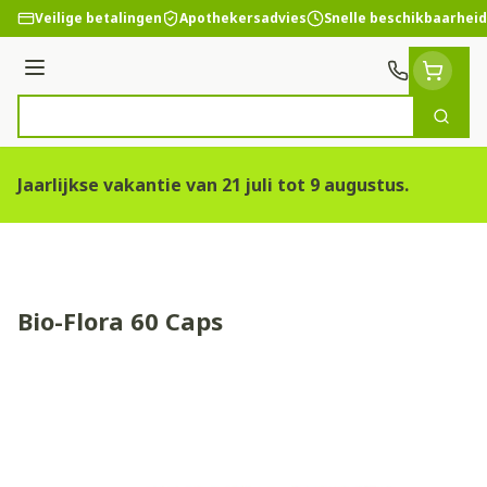
Ga naar de inhoud
Veilige betalingen
Apothekersadvies
Snelle beschikbaarheid
Menu
Zoek
Product, merk, categorie...
Jaarlijkse vakantie van 21 juli tot 9 augustus.
Bio-Flora 60 Caps