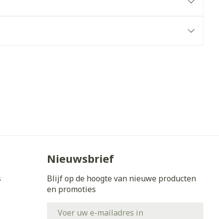
erende
Parfums en
geurproducten
Nieuwsbrief
CBD
s
Blijf op de hoogte van nieuwe producten
en promoties
E-mail adres