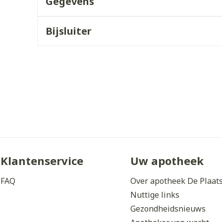
Gegevens
orging
Supplementen
Insectenw
middelen
Bijsluiter
n
Mondmaskers
issen
 -
uid
d
Klantenservice
Uw apotheek
Zelfbruiner
Scheren
FAQ
Over apotheek De Plaat
Nuttige links
Gezondheidsnieuws