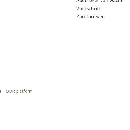
Apotheker van wacht
Voorschrift
Zorgtarieven
s
ODR-platform