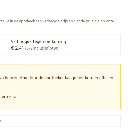
rapie
Toon meer
Diagnosetesten en
 stress
Vlooien en teken
aal je in de apotheek een verlaagde prijs en niet de prijs die op onze
meetapparatuur
Oren
Mond en keel
Alcoholtest
g
Oordopjes
Zuigtabletten
herapie -
Mond, muil of snavel
Verhoogde tegemoetkoming
Bloeddrukmeter
ls
 en -druppels
Oorreiniging
Spray - oplossing
€ 2,41
(6% inclusief btw)
Cholesteroltest
zen
Oordruppels
Hartslagmeter
ulpmiddelen
Toon meer
 Na beoordeling door de apotheker kan je het komen afhalen
 vereist.
herming
Hygiëne
Ergonomie
nning en -
Aambeien
s
Bad en douche
Ademhaling en zuurstof
je
Badkamer