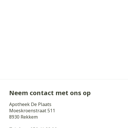
Haar
Gezichtsverz
Pillendozen e
Pigmentstoorn
accessoires
Gevoelige huid
geïrriteerde h
Gemengde hui
Doffe huid
Toon meer
Neem contact met ons op
Snurken
Apotheek De Plaats
Moeskroenstraat 511
8930
Rekkem