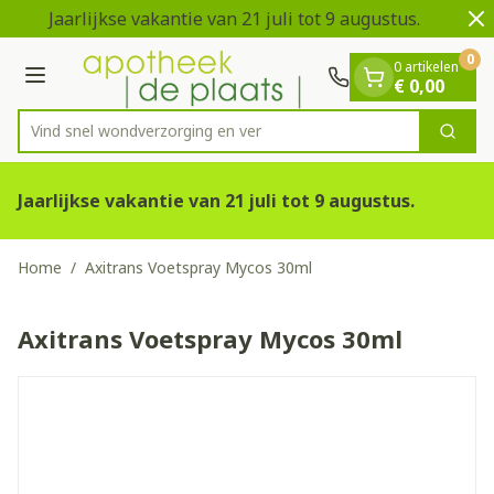
Dia 1 van 2
Ga naar de inhoud
Jaarlijkse vakantie van 21 juli tot 9 augustus.
V
0
0 artikelen
Menu
€ 0,00
Vind snel wondverzorging
Zoek
Product, merk, categorie...
Jaarlijkse vakantie van 21 juli tot 9 augustus.
Home
/
Axitrans Voetspray Mycos 30ml
Axitrans Voetspray Mycos 30ml