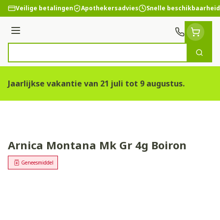
Ga naar de inhoud
Veilige betalingen
Apothekersadvies
Snelle beschikbaarheid
Menu
Zoek
Product, merk, categorie...
Jaarlijkse vakantie van 21 juli tot 9 augustus.
Arnica Montana Mk Gr 4g Boiron
Geneesmiddel