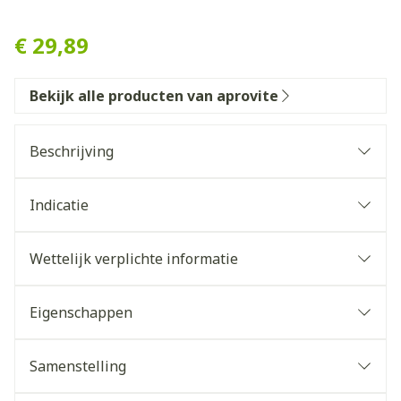
Aprovite Cfx70 Protein Vani
€ 29,89
Bekijk alle producten van aprovite
Beschrijving
Indicatie
Wettelijk verplichte informatie
Eigenschappen
Rijk aan complexe eiwitten (min. 70%-75%).
Rijk aan natuurlijke vezels (min. 7-12%).
Samenstelling
Rijk aan alle essentiële vitaminen, speciale