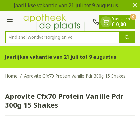
Dia 1 van 2
Ga naar de inhoud
Jaarlijkse vakantie van 21 juli tot 9 augustus.
0
0 artikelen
Menu
€ 0,00
Vind snel wondverzorg
Zoek
Product, merk, categorie...
Jaarlijkse vakantie van 21 juli tot 9 augustus.
Home
/
Aprovite Cfx70 Protein Vanille Pdr 300g 15 Shakes
Aprovite Cfx70 Protein Vanille Pdr
300g 15 Shakes