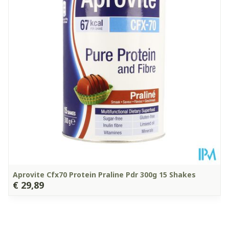
Diepte
104 mm
Hoeveelheid
300
Verpakking
Glutenvrij, Lactosevrij,
Suikervrij, Zonder
Dieetbeperkingen
bewaarmiddelen, Zonder
kleurstoffen
Kamertemperatuur (15°C
Behoud
- 25°C)
Aprovite Cfx70 Protein Praline Pdr 300g 15 Shakes
€ 29,89