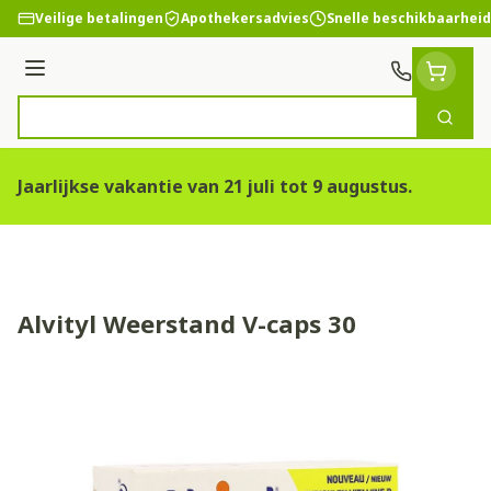
Ga naar de inhoud
Veilige betalingen
Apothekersadvies
Snelle beschikbaarheid
Menu
Zoek
Product, merk, categorie...
Jaarlijkse vakantie van 21 juli tot 9 augustus.
Alvityl Weerstand V-caps 30