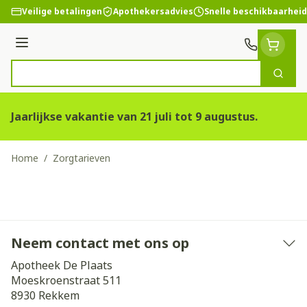
Ga naar de inhoud
Veilige betalingen
Apothekersadvies
Snelle beschikbaarheid
Menu
Zoek
Product, merk, categorie...
Jaarlijkse vakantie van 21 juli tot 9 augustus.
Home
/
Zorgtarieven
Neem contact met ons op
Apotheek De Plaats
Moeskroenstraat 511
8930
Rekkem